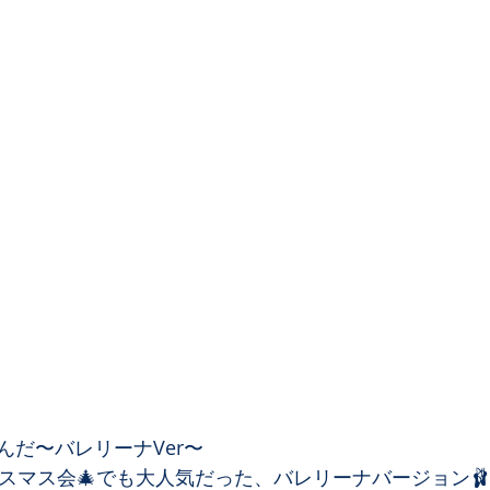
だ〜バレリーナVer〜﻿
リスマス会🎄でも大人気だった、バレリーナバージョン🩰✨