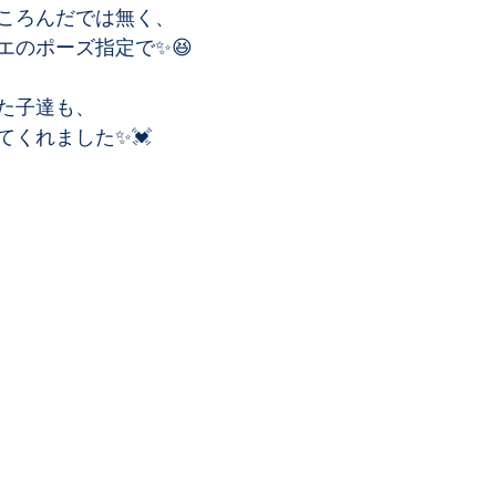
ころんだでは無く、﻿
のポーズ指定で✨😆﻿
た子達も、﻿
くれました✨💓﻿