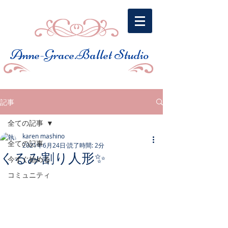
​Anne-Grace.Ballet Studio
記事
全ての記事
karen mashino
全ての記事
2021年6月24日
読了時間: 2分
くるみ割り人形✨
今すぐ始める
コミュニティ