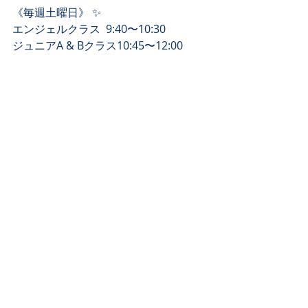
《毎週土曜日》 ✨
エンジェルクラス  9:40〜10:30
ジュニアA & Bクラス10:45〜12:00
Vaレッスン12:00〜12:30
ジュニアCクラス13:30〜14:45
Vaレッスン14:45〜15:15
#こどもの習い事
#ダンス
#クラシックバレエ
#バレエ教室
#バレエ
#バレエスタジオ
#バレエスクール