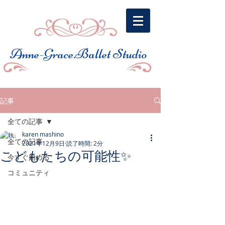
​Anne-Grace.Ballet Studio
記事
全ての記事
karen mashino
全ての記事
2021年12月9日
読了時間: 2分
こどもたちの可能性✨
今すぐ始める
コミュニティ