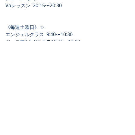
Vaレッスン  20:15〜20:30
《毎週土曜日》 ✨
エンジェルクラス  9:40〜10:30
ジュニアA & Bクラス10:45〜12:00
Vaレッスン12:00〜12:30
ジュニアCクラス14:30〜15:45
Vaレッスン15:45〜16:15
#こどもの習い事
#ダンス
#クラシックバレエ
#バレエ教室