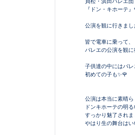
貞松・浜田バレエ団﻿
『ドン・キホーテ』🌹
公演を観に行きました
皆で電車に乗って、﻿
バレエの公演を観に
子供達の中にはバレ
初めての子も✨🌹﻿
公演は本当に素晴ら
ドンキホーテの明る
すっかり魅了されました
やはり生の舞台はいい