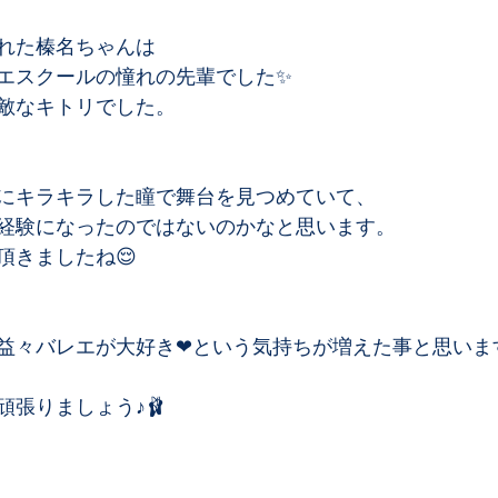
れた榛名ちゃんは﻿
エスクールの憧れの先輩でした✨﻿
敵なキトリでした。﻿
にキラキラした瞳で舞台を見つめていて、﻿
経験になったのではないのかなと思います。﻿
きましたね😌﻿
益々バレエが大好き❤という気持ちが増えた事と思います
張りましょう♪🩰﻿