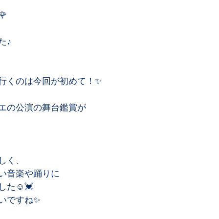
﻿
♪﻿
行くのは今回が初めて！✨﻿
エの公演の舞台鑑賞が﻿
しく、﻿
い音楽や踊りに﻿
☺️💓﻿
ですね✨﻿