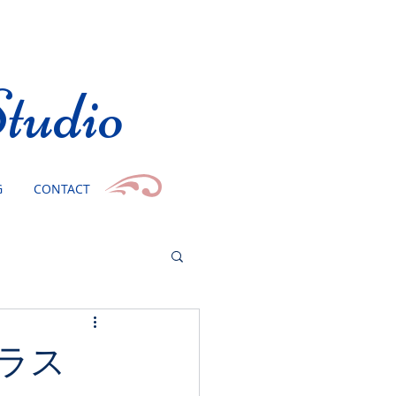
tudio
G
CONTACT
ラス