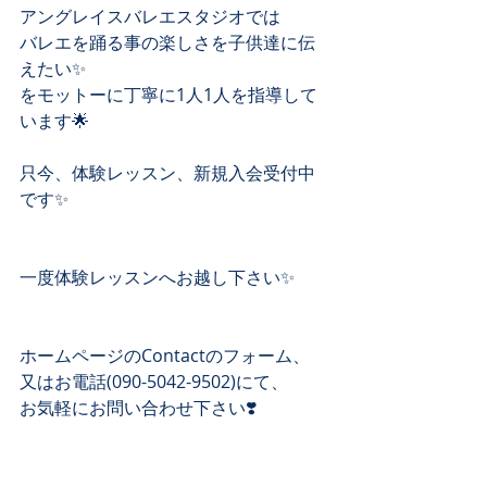
アングレイスバレエスタジオでは﻿
バレエを踊る事の楽しさを子供達に伝
えたい✨﻿
をモットーに丁寧に1人1人を指導して
います🌟﻿
只今、体験レッスン、新規入会受付中
です✨﻿
一度体験レッスンへお越し下さい✨﻿
ホームページのContactのフォーム、 ﻿
又はお電話(090-5042-9502)にて、 ﻿
お気軽にお問い合わせ下さい❣️ ﻿