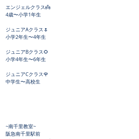
エンジェルクラス👼﻿
4歳〜小学1年生﻿
ジュニアAクラス🌷﻿
小学2年生〜4年生﻿
ジュニアBクラス🌻﻿
小学4年生〜6年生﻿
ジュニアCクラス🌹﻿
中学生〜高校生﻿
~南千里教室~﻿
阪急南千里駅前 ﻿