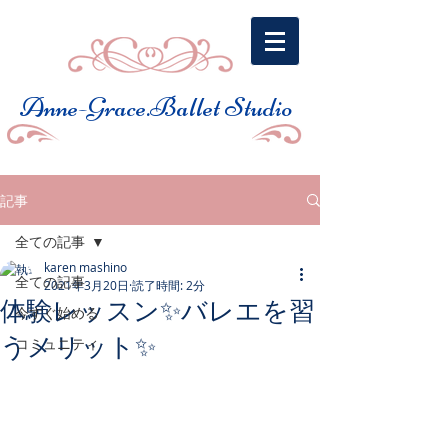
​Anne-Grace.Ballet Studio
記事
全ての記事
karen mashino
全ての記事
2021年3月20日
読了時間: 2分
体験レッスン✨バレエを習
今すぐ始める
うメリット✨
コミュニティ