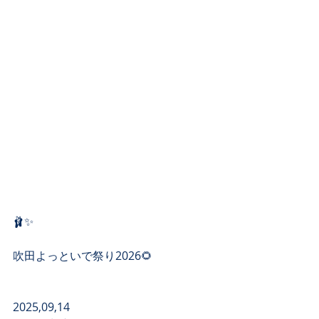
🩰✨
吹田よっといで祭り2026🌻
2025,09,14