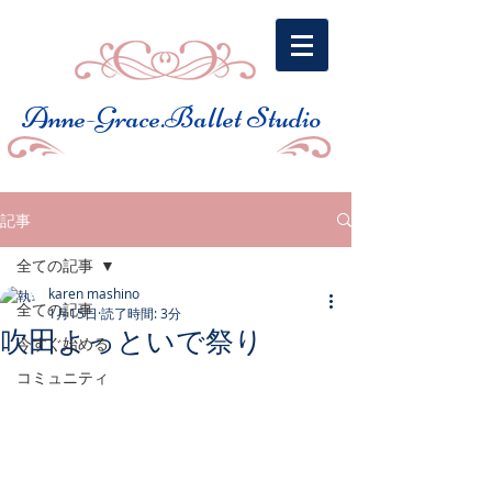
​Anne-Grace.Ballet Studio
記事
全ての記事
karen mashino
全ての記事
1月15日
読了時間: 3分
吹田よっといで祭り
今すぐ始める
コミュニティ