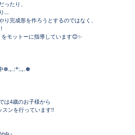
だったり、
..
やり完成形を作ろうとするのではなく、
！
』をモットーに指導しています😊✨
❁.｡.:*:.｡.✽
では4歳のお子様から
スンを行っています!!
付中♪