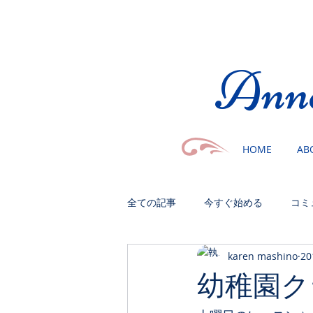
​Ann
HOME
AB
全ての記事
今すぐ始める
コミ
karen mashino
2
幼稚園ク