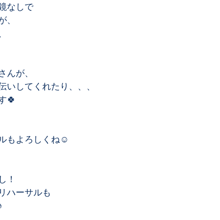
鏡なしで
、﻿
﻿
さんが、﻿
伝いしてくれたり、、、﻿
🍀﻿
もよろしくね☺️﻿
！﻿
リハーサルも﻿
﻿