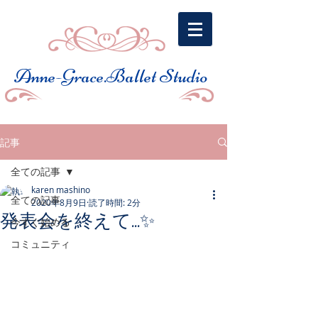
​Anne-Grace.Ballet Studio
記事
全ての記事
karen mashino
全ての記事
2020年8月9日
読了時間: 2分
発表会を終えて...✨
今すぐ始める
コミュニティ