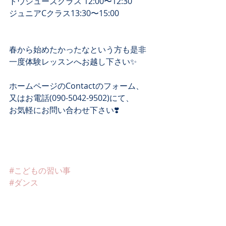
トウシューズクラス 12:00〜12:30﻿
ジュニアCクラス13:30〜15:00﻿
春から始めたかったなという方も是非﻿
一度体験レッスンへお越し下さい✨﻿
ホームページのContactのフォーム、 ﻿
又はお電話(090-5042-9502)にて、 ﻿
お気軽にお問い合わせ下さい❣️ ﻿
#こどもの習い事
#ダンス
#クラシックバレエ
#バレエ教室
#バレエ