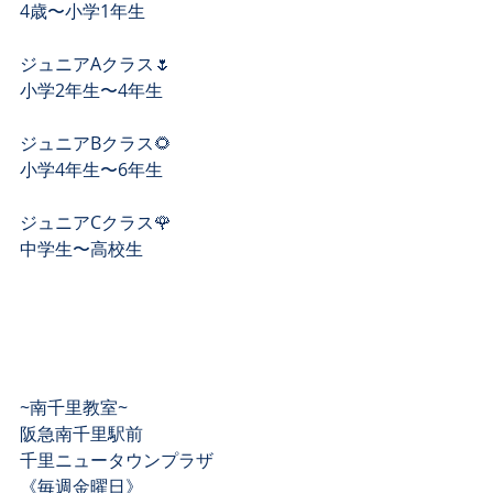
4歳〜小学1年生﻿
ジュニアAクラス🌷﻿
小学2年生〜4年生﻿
ジュニアBクラス🌻﻿
小学4年生〜6年生﻿
ジュニアCクラス🌹﻿
中学生〜高校生﻿
~南千里教室~﻿
阪急南千里駅前 ﻿
千里ニュータウンプラザ ﻿
《毎週金曜日》 ﻿