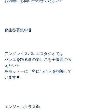
お気軽にお問い合わせください✨
🩰生徒募集中🩰﻿
アングレイスバレエスタジオでは﻿
バレエを踊る事の楽しさを子供達に伝
えたい✨﻿
をモットーに丁寧に1人1人を指導して
います🌟﻿
エンジェルクラス👼﻿