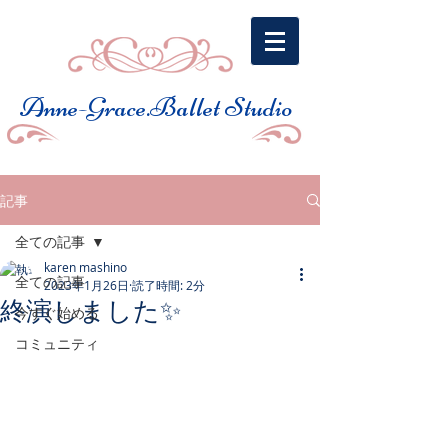
​Anne-Grace.Ballet Studio
記事
全ての記事
karen mashino
全ての記事
2023年1月26日
読了時間: 2分
終演しました✨
今すぐ始める
コミュニティ