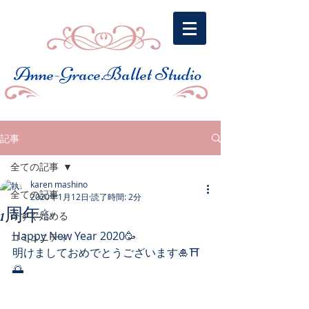
​Anne-Grace.Ballet Studio
記事
全ての記事
karen mashino
全ての記事
2020年1月12日
読了時間: 2分
1周年✨
今すぐ始める
Happy New Year 2020🥳 ﻿
コミュニティ
明けましておめでとうございます🎍⛩
🌅﻿