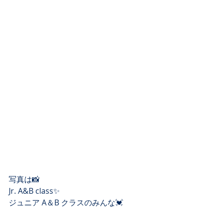
写真は📸﻿
Jr. A&B class✨﻿
ジュニア A＆B クラス﻿のみんな💓﻿