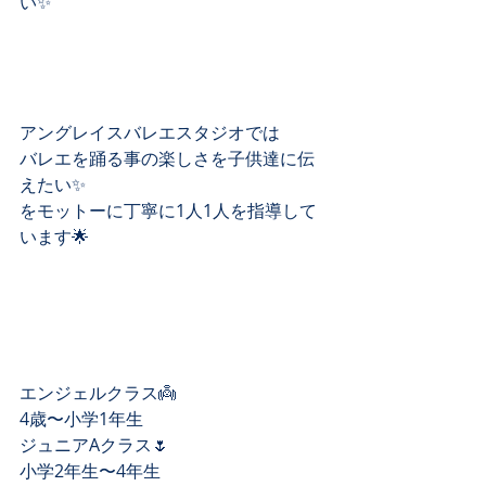
い✨﻿
アングレイスバレエスタジオでは﻿
バレエを踊る事の楽しさを子供達に伝
えたい✨﻿
をモットーに丁寧に1人1人を指導して
います🌟﻿
エンジェルクラス👼﻿
4歳〜小学1年生﻿
ジュニアAクラス🌷﻿
小学2年生〜4年生﻿