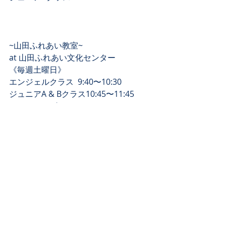
~山田ふれあい教室~﻿
at 山田ふれあい文化センター ﻿
《毎週土曜日》 ﻿
エンジェルクラス  9:40〜10:30﻿
ジュニアA & Bクラス10:45〜11:45﻿
トウシューズクラス 12:00〜12:30﻿
ジュニアCクラス13:30〜15:00﻿
ホームページのContactのフォーム、 ﻿
又はお電話(090-5042-9502)にて、 ﻿
お気軽にお問い合わせ下さい❣️ ﻿