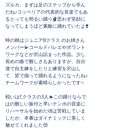
ズルカ。まずは足のステップから学ん
だね♪コッペリアの代表的な音楽でもあ
るとっても明るい踊り🩰思わず笑顔に
なってしまうほど素敵に踊れていたよ❣️
時の精はジュニアBクラス のお姉さん
メンバー💫コールドバレエやポワント
ワークなどが沢山詰まった作品。少し
長めの曲で難しさもありますが、自分
達で自主練をしたりと練習を沢山し
て、皆で揃って踊れるようになったね♪
チームワークが素晴らしかったです✨
戦いはCクラスの3人🔥この踊りならで
はの難しい振付と早いテンポの音楽に
リハーサルを始めた頃は苦戦していま
したが、本番はダイナミックに美しく
魅せてくれました😍