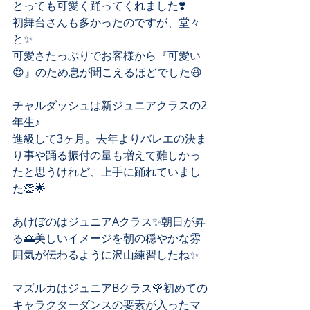
とっても可愛く踊ってくれました❣️
初舞台さんも多かったのですが、堂々
と✨
可愛さたっぷりでお客様から『可愛い
😍』のため息が聞こえるほどでした😆
チャルダッシュは新ジュニアクラスの2
年生♪
進級して3ヶ月。去年よりバレエの決ま
り事や踊る振付の量も増えて難しかっ
たと思うけれど、上手に踊れていまし
た👏🌟
あけぼのはジュニアAクラス✨朝日が昇
る🌅美しいイメージを朝の穏やかな雰
囲気が伝わるように沢山練習したね✨
マズルカはジュニアBクラス🌹初めての
キャラクターダンスの要素が入ったマ