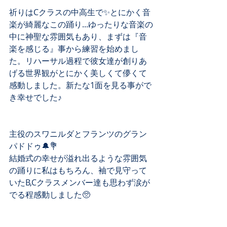
祈りはCクラスの中高生で✨とにかく音
楽が綺麗なこの踊り...ゆったりな音楽の
中に神聖な雰囲気もあり、まずは『音
楽を感じる』事から練習を始めまし
た。リハーサル過程で彼女達が創りあ
げる世界観がとにかく美しくて儚くて
感動しました。新たな1面を見る事がで
き幸せでした♪
主役のスワニルダとフランツのグラン
パドドゥ🔔💐
結婚式の幸せが溢れ出るような雰囲気
の踊りに私はもちろん、袖で見守って
いたB,Cクラスメンバー達も思わず涙が
でる程感動しました🥺