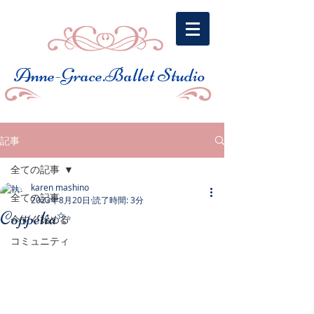
​Anne-Grace.Ballet Studio
記事
全ての記事
karen mashino
全ての記事
2023年8月20日
読了時間: 3分
Coppélia✨
今すぐ始める
コミュニティ