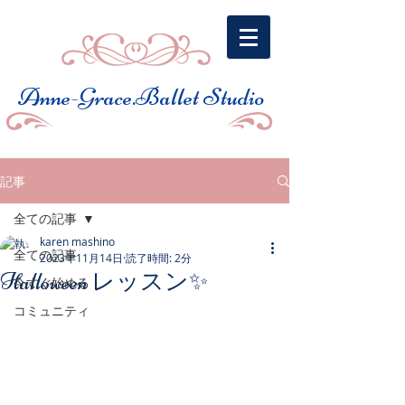
​Anne-Grace.Ballet Studio
記事
全ての記事
karen mashino
全ての記事
2023年11月14日
読了時間: 2分
Halloween レッスン✨
今すぐ始める
コミュニティ