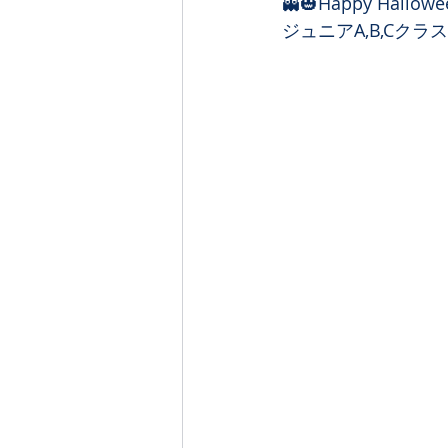
👻🎃Happy Hallowee
ジュニアA,B,Cクラ