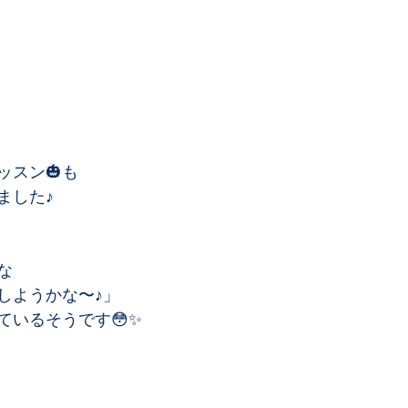
スン🎃も﻿
した♪﻿
﻿
ようかな〜♪」﻿
いるそうです😳✨﻿