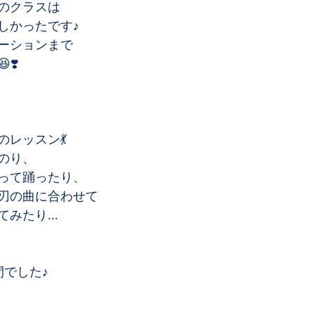
のクラスは﻿
かったです♪﻿
ーションまで﻿
️﻿
レッスン💃﻿
のり、﻿
って踊ったり、﻿
刃の曲に合わせて﻿
たり...﻿
でした♪﻿