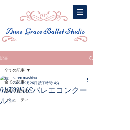
​Anne-Grace.Ballet Studio
記事
全ての記事
karen mashino
全ての記事
2021年9月26日
読了時間: 4分
NAMUEバレエコンクー
今すぐ始める
ル✨
コミュニティ