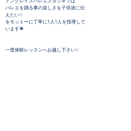
アングレイスバレエスタジオでは
バレエを踊る事の楽しさを子供達に伝
えたい✨
をモットーに丁寧に1人1人を指導して
います🌟
一度体験レッスンへお越し下さい✨
ホームページのContactのフォーム、 
又はお電話(090-5042-9502)にて、 
お気軽にお問い合わせ下さい❣️ 
エンジェルクラス👼
4歳〜小学1年生