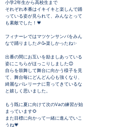
小学2年生から高校生まで
それぞれ本番はイキイキと楽しんで踊
っている姿が見られて、みんなとって
も素敵でした！💗
フィナーレではマツケンサンバをみん
なで踊りました🎉🥳楽しかったね✨
出番の間にお互いを励ましあっている
姿にこちらがほっこりしました😊
自らを鼓舞して舞台に向かう様子を見
て、舞台毎にどんどん心も強くなり、
綺麗なバレリーナに育ってきているな
と嬉しく思いました。
もう既に夏に向けて次のVaの練習が始
まっています🌻
また目標に向かって一緒に進んでいこ
うね💗