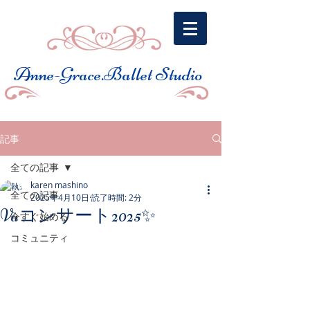
​Anne-Grace.Ballet Studio
記事
全ての記事
karen mashino
全ての記事
2025年4月10日
読了時間: 2分
Vaコンサート2025✨
今すぐ始める
コミュニティ