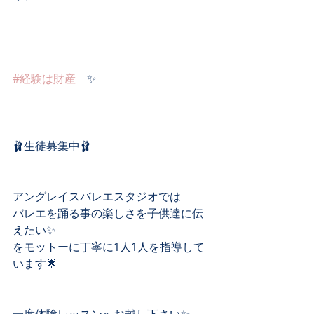
#経験は財産
　✨
🩰生徒募集中🩰
アングレイスバレエスタジオでは
バレエを踊る事の楽しさを子供達に伝
えたい✨
をモットーに丁寧に1人1人を指導して
います🌟