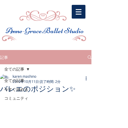
​Anne-Grace.Ballet Studio
記事
全ての記事
karen mashino
全ての記事
2019年10月11日
読了時間: 2分
バレエのポジション✨
今すぐ始める
コミュニティ