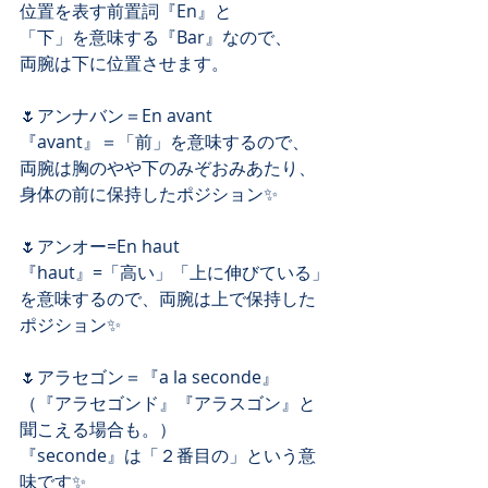
位置を表す前置詞『En』と﻿
「下」を意味する『Bar』なので、﻿
両腕は下に位置させます。﻿
🌷アンナバン＝En avant﻿
『avant』＝「前」を意味するので、﻿
両腕は胸のやや下のみぞおみあたり、﻿
身体の前に保持したポジション✨﻿
🌷アンオー=En haut﻿
『haut』=「高い」「上に伸びている」﻿
を意味するので、両腕は上で保持した
ポジション✨﻿
🌷アラセゴン＝『a la seconde』﻿
（『アラセゴンド』『アラスゴン』と
聞こえる場合も。）﻿
『seconde』は「２番目の」という意
味です✨﻿