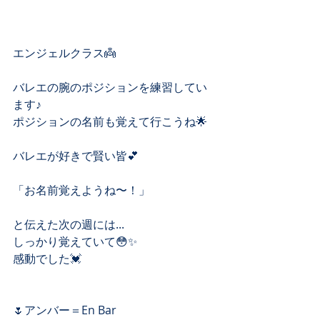
エンジェルクラス👼﻿
バレエの腕のポジションを練習してい
ます♪﻿
ポジションの名前も覚えて行こうね🌟﻿
バレエが好きで賢い皆💕
「お名前覚えようね〜！」
と伝えた次の週には...
しっかり覚えていて😳✨
感動でした💓
🌷アンバー＝En Bar﻿