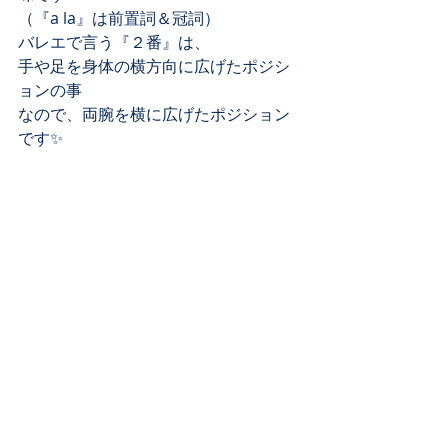
（『a la』は前置詞＆冠詞）﻿
バレエで言う『２番』は、﻿
手や足を身体の横方向に広げたポジシ
ョンの事﻿
なので、両腕を横に広げたポジション
です✨﻿