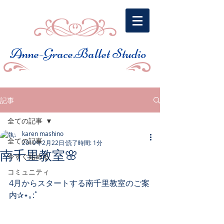
​Anne-Grace.Ballet Studio
記事
全ての記事
karen mashino
全ての記事
2019年2月22日
読了時間: 1分
南千里教室🌸
今すぐ始める
コミュニティ
4月からスタートする南千里教室のご案
内✰⋆｡:ﾟ