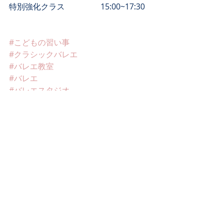
​特別強化クラス　　　　  15:00~17:30 
#こどもの習い事
#クラシックバレエ
#バレエ教室
#バレエ
#バレエスタジオ
#バレエスクール
#アングレイスバレエ
#発表会
#トウシューズ
#生徒募集中
#子供バレエ
#習い事
#キッズバレエ
#吹田市
#山田
#南千里