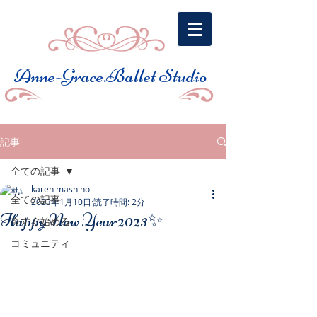
​Anne-Grace.Ballet Studio
記事
全ての記事
karen mashino
全ての記事
2023年1月10日
読了時間: 2分
Happy New Year2023✨
今すぐ始める
コミュニティ