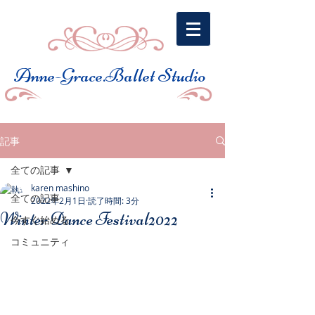
​Anne-Grace.Ballet Studio
記事
全ての記事
karen mashino
全ての記事
2022年2月1日
読了時間: 3分
Winter Dance Festival2022
今すぐ始める
コミュニティ